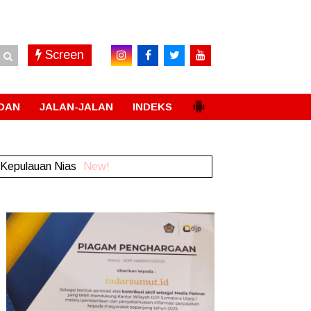
Screen
DAN
JALAN-JALAN
INDEKS
 Kepulauan Nias
New!