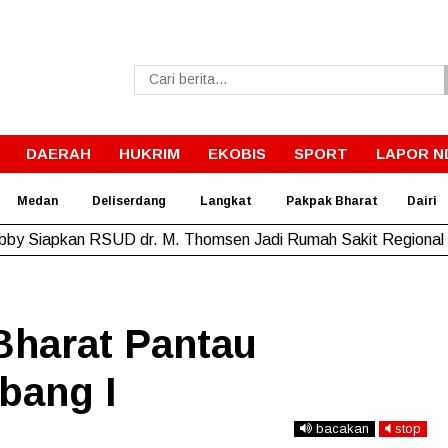
DAERAH
HUKRIM
EKOBIS
SPORT
LAPOR N
Medan
Deliserdang
Langkat
Pakpak Bharat
Dairi
bby Siapkan RSUD dr. M. Thomsen Jadi Rumah Sakit Regional
Bharat Pantau
bang I
bacakan
stop