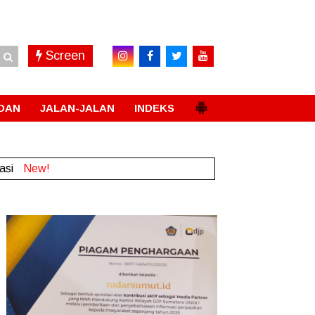
Screen
DAN
JALAN-JALAN
INDEKS
li
New!