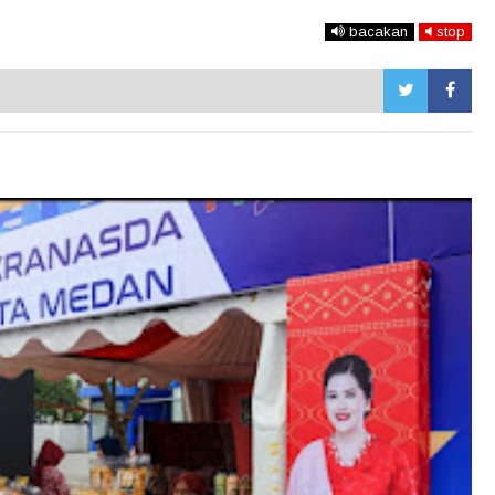
bacakan
stop