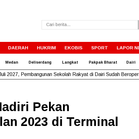
DAERAH
HUKRIM
EKOBIS
SPORT
LAPOR N
Medan
Deliserdang
Langkat
Pakpak Bharat
Dairi
Pemkab Dairi Rawat Jalan Jrs. Tanjung Beringin I–Barisan Nau
adiri Pekan
an 2023 di Terminal