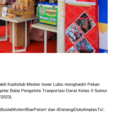
ili Kadishub Medan Iswar Lubis menghadiri Pekan
elar Balai Pengelola Tranportasi Darat Kelas II Sumut
/2023).
BuslahKelen!BiarPaten! dan #DatangiDuluAmplasTu!.