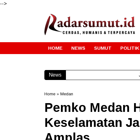
-->
HOME
NEWS
SUMUT
POLITIK
News
Home
»
Medan
Pemko Medan H
Keselamatan Jal
Amplas