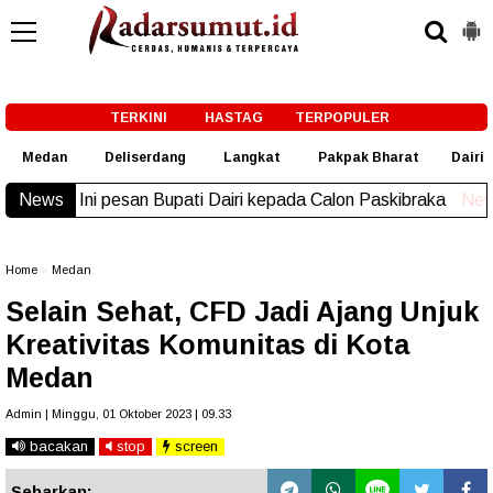
-->
TERKINI
HASTAG
TERPOPULER
Medan
Deliserdang
Langkat
Pakpak Bharat
Dairi
News
Ini pesan Bupati Dairi kepada Calon Paskibraka
New!
Home
»
Medan
Selain Sehat, CFD Jadi Ajang Unjuk
Kreativitas Komunitas di Kota
Medan
Admin | Minggu, 01 Oktober 2023 | 09.33
bacakan
stop
screen
Sebarkan: