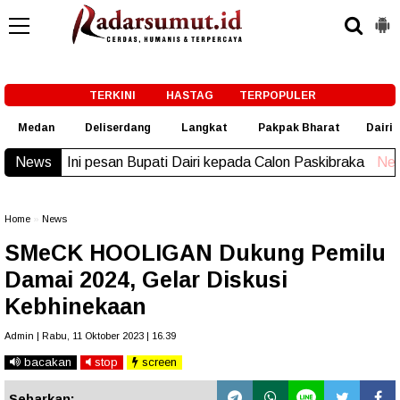
-->
TERKINI
HASTAG
TERPOPULER
Medan
Deliserdang
Langkat
Pakpak Bharat
Dairi
News
Ini pesan Bupati Dairi kepada Calon Paskibraka
New!
Home
»
News
SMeCK HOOLIGAN Dukung Pemilu
Damai 2024, Gelar Diskusi
Kebhinekaan
Admin | Rabu, 11 Oktober 2023 | 16.39
bacakan
stop
screen
Sebarkan: