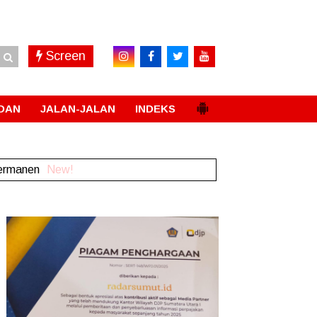
Screen
DAN
JALAN-JALAN
INDEKS
Permanen
New!