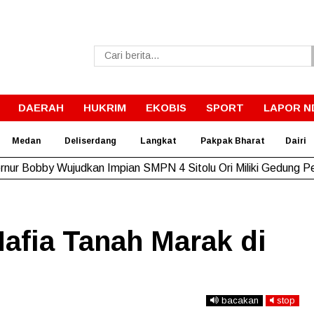
DAERAH
HUKRIM
EKOBIS
SPORT
LAPOR N
Medan
Deliserdang
Langkat
Pakpak Bharat
Dairi
rnur Bobby Wujudkan Impian SMPN 4 Sitolu Ori Miliki Gedung 
afia Tanah Marak di
bacakan
stop