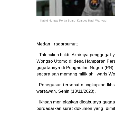
Kabid Humas Polda Sumut Kombes Hadi Wahyudi
Medan | radarsumut:
Tak cukup bukti, Akhirnya penggugat y
Wongso Utomo di desa Hamparan Pera
gugatannya di Pengadilan Negeri (PN)
secara sah memang milik ahli waris 
Penegasan tersebut diungkapkan Ikhsa
wartawan, Senin (13/11/2023).
Ikhsan menjelaskan dicabutnya gugata
berdasarkan surat dokumen yang dimilik