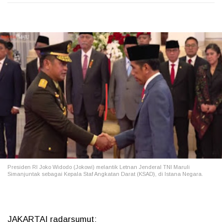
Presiden RI Joko Widodo (Jokowi) melantik Letnan Jenderal TNI Maruli
Simanjuntak sebagai Kepala Staf Angkatan Darat (KSAD), di Istana Negara.
JAKARTA| radarsumut: