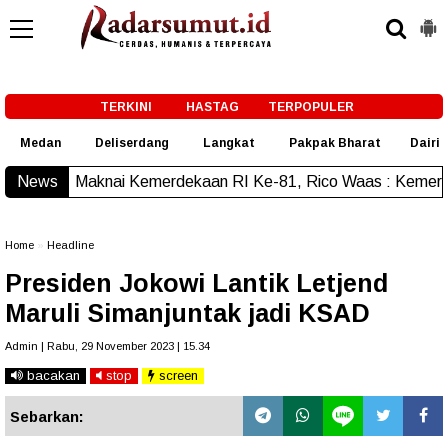
-->
TERKINI
HASTAG
TERPOPULER
Medan
Deliserdang
Langkat
Pakpak Bharat
Dairi
i Kemerdekaan RI Ke-81, Rico Waas : Kemerdekaan Harus Dir
News
Home
»
Headline
Presiden Jokowi Lantik Letjend
Maruli Simanjuntak jadi KSAD
Admin | Rabu, 29 November 2023 | 15.34
bacakan
stop
screen
Sebarkan: