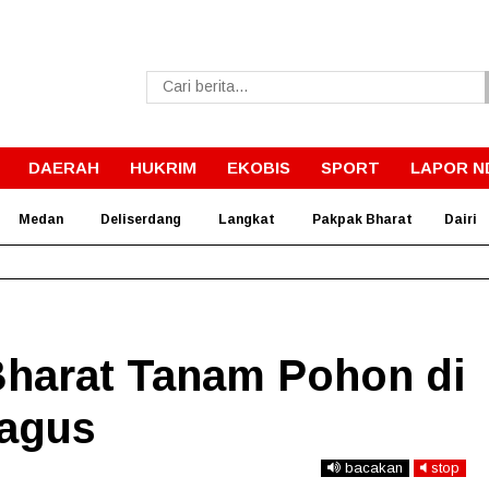
DAERAH
HUKRIM
EKOBIS
SPORT
LAPOR N
Medan
Deliserdang
Langkat
Pakpak Bharat
Dairi
rnur Bobby Wujudkan Impian SMPN 4 Sitolu Ori Miliki Gedung 
harat Tanam Pohon di
Bagus
bacakan
stop