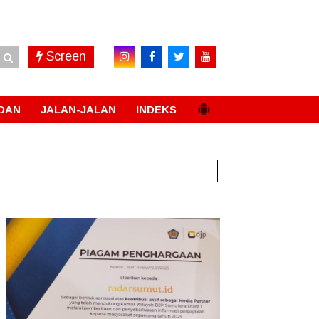
Screen
DAN
JALAN-JALAN
INDEKS
Permanen
New!