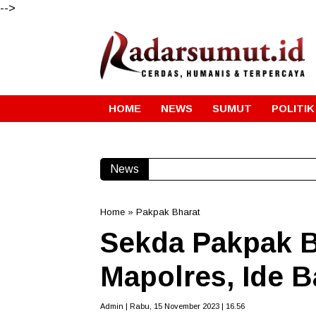
-->
HOME
NEWS
SUMUT
POLITIK
News
Gube
Home
»
Pakpak Bharat
Sekda Pakpak B
Mapolres, Ide 
Admin | Rabu, 15 November 2023 | 16.56