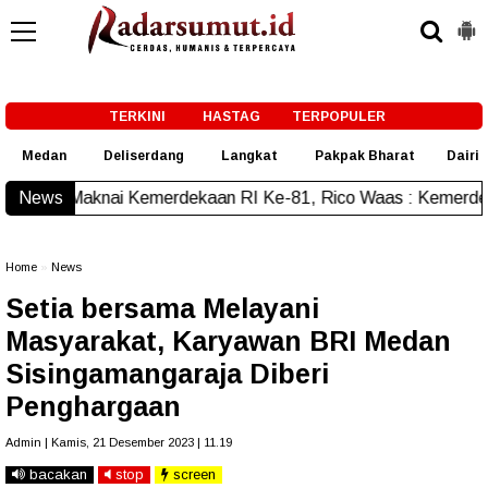
-->
TERKINI
HASTAG
TERPOPULER
Medan
Deliserdang
Langkat
Pakpak Bharat
Dairi
Kemerdekaan RI Ke-81, Rico Waas : Kemerdekaan Harus Diras
News
Home
»
News
Setia bersama Melayani
Masyarakat, Karyawan BRI Medan
Sisingamangaraja Diberi
Penghargaan
Admin | Kamis, 21 Desember 2023 | 11.19
bacakan
stop
screen