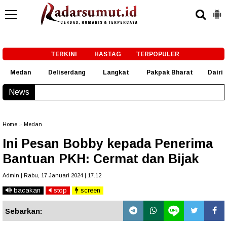
-->
TERKINI
HASTAG
TERPOPULER
Medan
Deliserdang
Langkat
Pakpak Bharat
Dairi
News
Gubernur Bobby Minta Kepala Daerah se-Kepulauan Ni
Home
»
Medan
Ini Pesan Bobby kepada Penerima
Bantuan PKH: Cermat dan Bijak
Admin | Rabu, 17 Januari 2024 | 17.12
bacakan
stop
screen
Sebarkan: