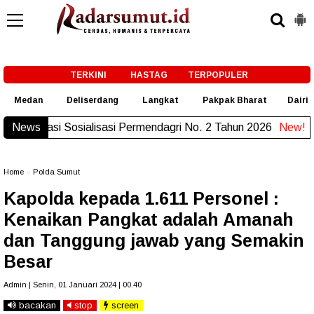
-->
TERKINI
HASTAG
TERPOPULER
Medan
Deliserdang
Langkat
Pakpak Bharat
Dairi
News
Misi Utama Asta Cita Presiden berhasil di Polrest
Home
»
Polda Sumut
Kapolda kepada 1.611 Personel :
Kenaikan Pangkat adalah Amanah
dan Tanggung jawab yang Semakin
Besar
Admin | Senin, 01 Januari 2024 | 00.40
bacakan
stop
screen