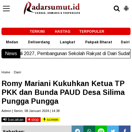
-->
TERKINI
HASTAG
TERPOPULER
Medan
Deliserdang
Langkat
Pakpak Bharat
Dairi
, Pembangunan Sekolah Rakyat di Dairi Sudah Beroperasi
News
New
Home
»
Dairi
Romy Mariani Kukuhkan Ketua TP
PKK dan Bunda PAUD Desa Silima
Pungga Pungga
Admin | Senin, 08 Januari 2024 | 14.38
bacakan
stop
screen
Sebarkan: