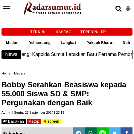
-->
TERKINI
HASTAG
TERPOPULER
Medan
Deliserdang
Langkat
Pakpak Bharat
Dairi
apolda Sumut Letakkan Batu Pertama Pembangunan Rusun Polr
News
Home
»
Medan
Bobby Serahkan Beasiswa kepada
55.000 Siswa SD & SMP:
Pergunakan dengan Baik
Admin | Senin, 23 September 2024 | 23.13
bacakan
stop
screen
Sebarkan: