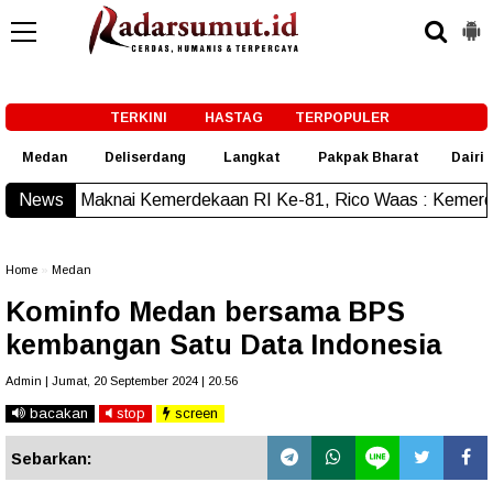
-->
TERKINI
HASTAG
TERPOPULER
Medan
Deliserdang
Langkat
Pakpak Bharat
Dairi
Kemerdekaan RI Ke-81, Rico Waas : Kemerdekaan Harus Diras
News
Home
»
Medan
Kominfo Medan bersama BPS
kembangan Satu Data Indonesia
Admin | Jumat, 20 September 2024 | 20.56
bacakan
stop
screen
Sebarkan: