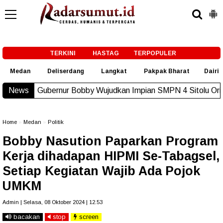
-->
TERKINI
HASTAG
TERPOPULER
Medan
Deliserdang
Langkat
Pakpak Bharat
Dairi
r Bobby Wujudkan Impian SMPN 4 Sitolu Ori Miliki Gedung Per
News
Home
»
Medan
»
Politik
Bobby Nasution Paparkan Program
Kerja dihadapan HIPMI Se-Tabagsel,
Setiap Kegiatan Wajib Ada Pojok
UMKM
Admin | Selasa, 08 Oktober 2024 | 12.53
bacakan
stop
screen