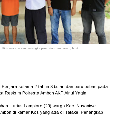
ri Kiri) memaparkan tersangka pencurian dan barang bukti.
Penjara selama 2 tahun 8 bulan dan baru bebas pada
sat Reskrim Polresta Ambon AKP Ainul Yaqin.
uhan ILarius Lampiore (29) warga Kec. Nusaniwe
Ambon di kamar Kos yang ada di Talake. Penangkap