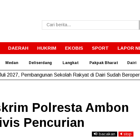
DAERAH
HUKRIM
EKOBIS
SPORT
LAPOR N
Medan
Deliserdang
Langkat
Pakpak Bharat
Dairi
Juli 2027, Pembangunan Sekolah Rakyat di Dairi Sudah Berope
skrim Polresta Ambon
vis Pencurian
bacakan
stop