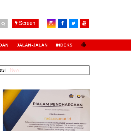
Screen
DAN
JALAN-JALAN
INDEKS
rasi
New!