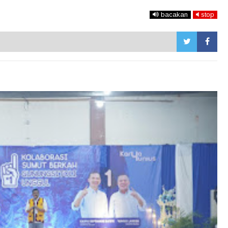
bacakan
stop