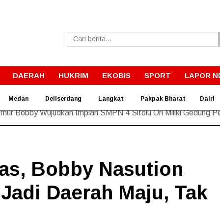
DAERAH
HUKRIM
EKOBIS
SPORT
LAPOR N
Medan
Deliserdang
Langkat
Pakpak Bharat
Dairi
rnur Bobby Wujudkan Impian SMPN 4 Sitolu Ori Miliki Gedung 
as, Bobby Nasution
Jadi Daerah Maju, Tak