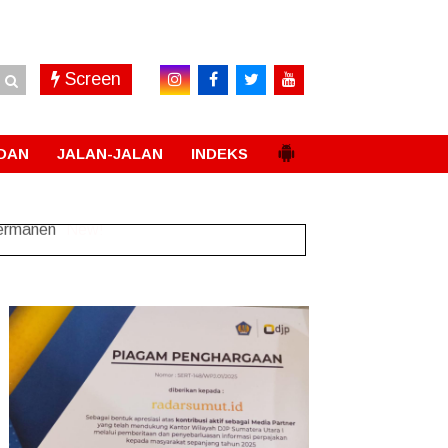
Screen
DAN
JALAN-JALAN
INDEKS
Permanen
New!