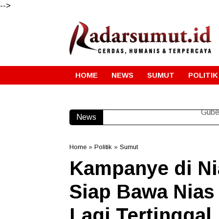
-->
HOME
NEWS
SUMUT
POLITIK
News
Gube
Home
»
Politik
»
Sumut
Kampanye di Ni
Siap Bawa Nias 
Lagi Tertinggal