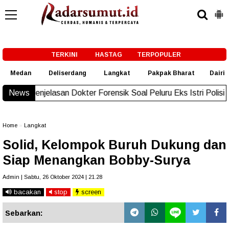
-->
TERKINI
HASTAG
TERPOPULER
Medan
Deliserdang
Langkat
Pakpak Bharat
Dairi
san Dokter Forensik Soal Peluru Eks Istri Polisi di Medan
News
New!
Home
»
Langkat
Solid, Kelompok Buruh Dukung dan
Siap Menangkan Bobby-Surya
Admin | Sabtu, 26 Oktober 2024 | 21.28
bacakan
stop
screen
Sebarkan: