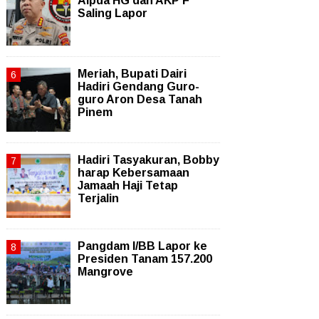
Aipda HG dan AKP F
Saling Lapor
Meriah, Bupati Dairi
Hadiri Gendang Guro-
guro Aron Desa Tanah
Pinem
Hadiri Tasyakuran, Bobby
harap Kebersamaan
Jamaah Haji Tetap
Terjalin
Pangdam I/BB Lapor ke
Presiden Tanam 157.200
Mangrove