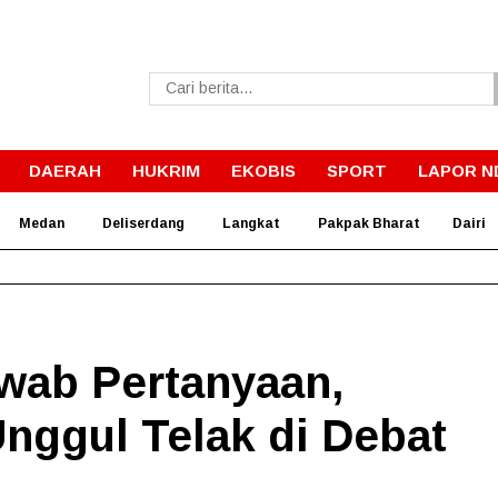
DAERAH
HUKRIM
EKOBIS
SPORT
LAPOR N
Medan
Deliserdang
Langkat
Pakpak Bharat
Dairi
Sekda Pakpak Bharat Buka Orientasi PPPK Tahun 2026
wab Pertanyaan,
nggul Telak di Debat