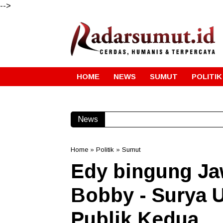
-->
HOME
NEWS
SUMUT
POLITIK
News
Home
»
Politik
»
Sumut
Edy bingung Ja
Bobby - Surya U
Publik Kedua