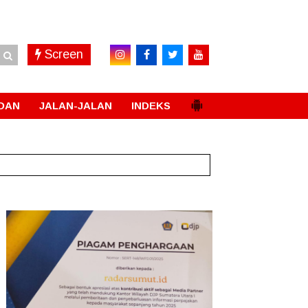
Screen
DAN
JALAN-JALAN
INDEKS
New!