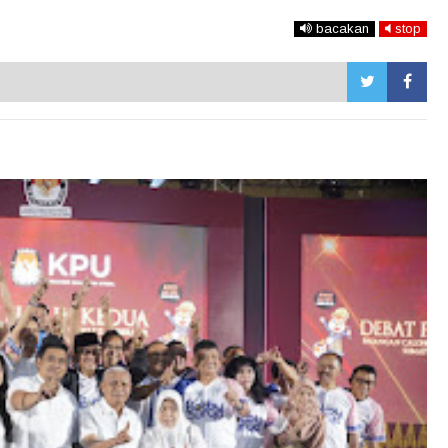
bacakan
stop