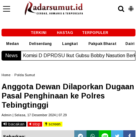
-->
TERKINI
HASTAG
TERPOPULER
Medan
Deliserdang
Langkat
Pakpak Bharat
Dairi
i D DPRDSU Ikut Gubsu Bobby Nasution Berkantor di Nias
News
N
Home
»
Polda Sumut
Anggota Dewan Dilaporkan Dugaan
Pasal Penghinaan ke Polres
Tebingtinggi
Admin | Selasa, 17 Desember 2024 | 07.29
bacakan
stop
screen
Sebarkan: