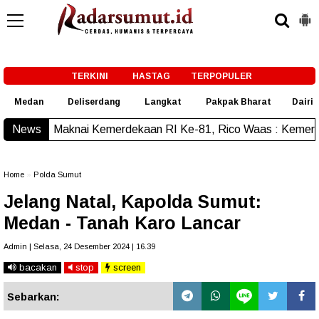
-->
TERKINI
HASTAG
TERPOPULER
Medan
Deliserdang
Langkat
Pakpak Bharat
Dairi
ai Kemerdekaan RI Ke-81, Rico Waas : Kemerdekaan Harus Di
News
Home
»
Polda Sumut
Jelang Natal, Kapolda Sumut:
Medan - Tanah Karo Lancar
Admin | Selasa, 24 Desember 2024 | 16.39
bacakan
stop
screen
Sebarkan: