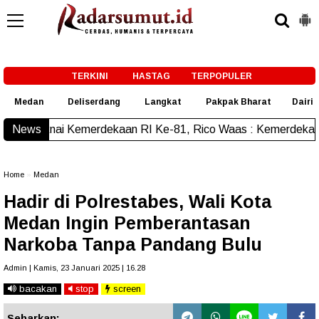
-->
TERKINI
HASTAG
TERPOPULER
Medan
Deliserdang
Langkat
Pakpak Bharat
Dairi
 Kemerdekaan RI Ke-81, Rico Waas : Kemerdekaan Harus Dira
News
Home
»
Medan
Hadir di Polrestabes, Wali Kota
Medan Ingin Pemberantasan
Narkoba Tanpa Pandang Bulu
Admin | Kamis, 23 Januari 2025 | 16.28
bacakan
stop
screen
Sebarkan: