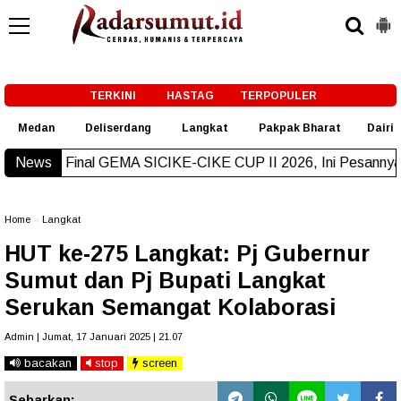
-->
TERKINI
HASTAG
TERPOPULER
Medan
Deliserdang
Langkat
Pakpak Bharat
Dairi
iri Final GEMA SICIKE-CIKE CUP II 2026, Ini Pesannya
News
New!
Home
»
Langkat
HUT ke-275 Langkat: Pj Gubernur
Sumut dan Pj Bupati Langkat
Serukan Semangat Kolaborasi
Admin | Jumat, 17 Januari 2025 | 21.07
bacakan
stop
screen
Sebarkan: