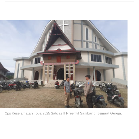
Ops Keselamatan Toba 2025 Satgas II Preemtif Sambangi Jemaat Gereja.