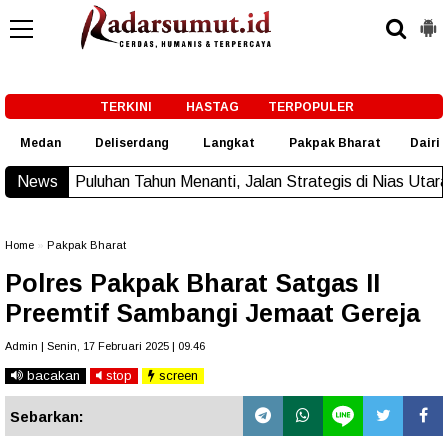
-->
TERKINI
HASTAG
TERPOPULER
Medan
Deliserdang
Langkat
Pakpak Bharat
Dairi
n Tahun Menanti, Jalan Strategis di Nias Utara Akhirnya Diasp
News
Home
»
Pakpak Bharat
Polres Pakpak Bharat Satgas II
Preemtif Sambangi Jemaat Gereja
Admin | Senin, 17 Februari 2025 | 09.46
bacakan
stop
screen
Sebarkan: