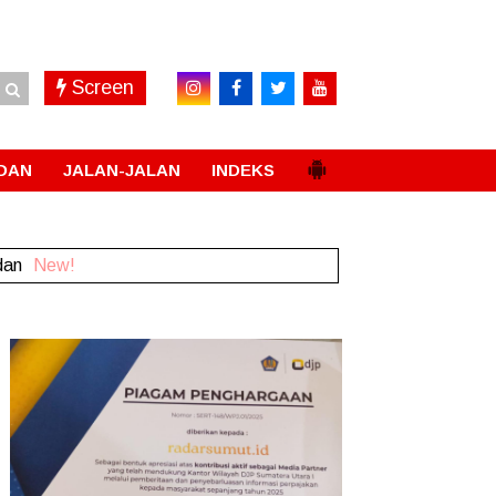
Screen
DAN
JALAN-JALAN
INDEKS
dan
New!