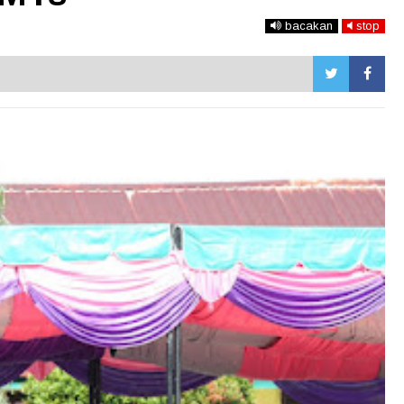
bacakan
stop