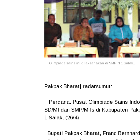
Olimpiade sains ini dilaksanakan di SMP N 1 Salak..
Pakpak Bharat| radarsumut:
Perdana. Pusat Olimpiade Sains Indon
SD/MI dan SMP/MTs di Kabupaten Pakpa
1 Salak, (26/4).
Bupati Pakpak Bharat, Franc Bernhar