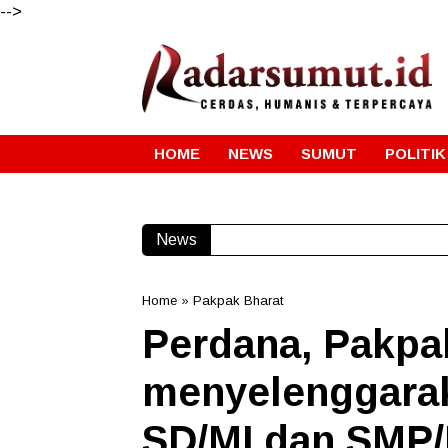
-->
HOME
NEWS
SUMUT
POLITIK
News
Home
»
Pakpak Bharat
Perdana, Pakpa
menyelenggarak
SD/MI dan SMP