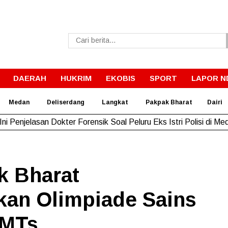
DAERAH
HUKRIM
EKOBIS
SPORT
LAPOR N
Medan
Deliserdang
Langkat
Pakpak Bharat
Dairi
Ini Penjelasan Dokter Forensik Soal Peluru Eks Istri Polisi di Me
k Bharat
an Olimpiade Sains
/MTs