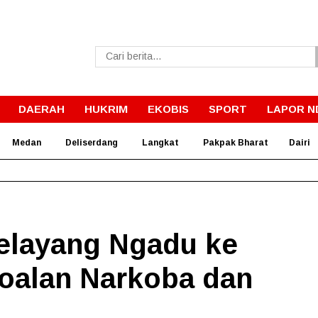
DAERAH
HUKRIM
EKOBIS
SPORT
LAPOR N
Medan
Deliserdang
Langkat
Pakpak Bharat
Dairi
Harus Jadi Penggerak Remaja, Rico Waas: Jangan Hanya Aktif
elayang Ngadu ke
oalan Narkoba dan