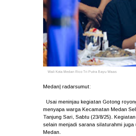
Wali Kota Medan Rico Tri Putra Bayu Waas
Medan| radarsumut:
Usai meninjau kegiatan Gotong royon
menyapa warga Kecamatan Medan Selaya
Tanjung Sari, Sabtu (23/8/25). Kegiatan
selain menjadi sarana silaturahmi jug
Medan.