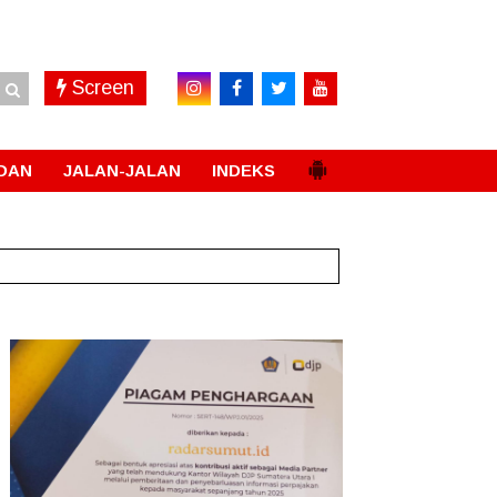
Screen
DAN
JALAN-JALAN
INDEKS
 Saat Ada Acara
New!