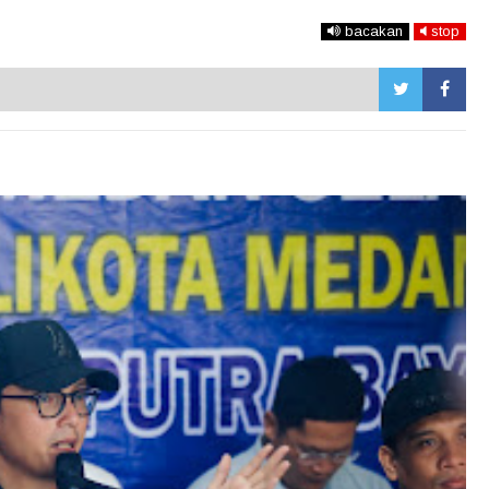
bacakan
stop