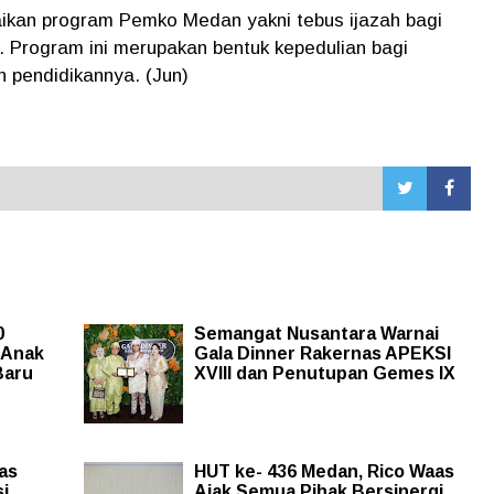
ikan program Pemko Medan yakni tebus ijazah bagi
 Program ini merupakan bentuk kepedulian bagi
n pendidikannya. (Jun)
0
Semangat Nusantara Warnai
 Anak
Gala Dinner Rakernas APEKSI
Baru
XVIII dan Penutupan Gemes IX
as
HUT ke- 436 Medan, Rico Waas
si
Ajak Semua Pihak Bersinergi