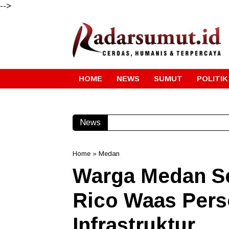
-->
HOME
NEWS
SUMUT
POLITIK
News
Duta Genre 
Home
»
Medan
Warga Medan S
Rico Waas Pers
Infrastruktur