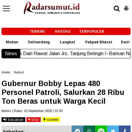
-->
TERKINI
HASTAG
TERPOPULER
Medan
Deliserdang
Langkat
Pakpak Bharat
Dairi
airi Rawat Jalan Jrs. Tanjung Beringin I–Barisan Nauli
News
New!
Home
»
Sumut
Gubernur Bobby Lepas 480
Personel Patroli, Salurkan 28 Ribu
Ton Beras untuk Warga Kecil
Admin | Rabu, 10 September 2025 | 15.30
bacakan
stop
screen
Sebarkan: