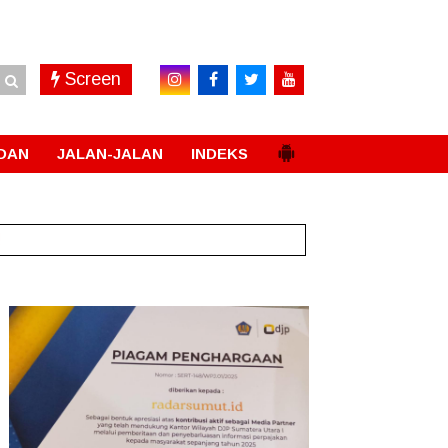
Screen
DAN
JALAN-JALAN
INDEKS
!