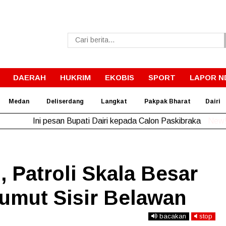
DAERAH
HUKRIM
EKOBIS
SPORT
LAPOR N
Medan
Deliserdang
Langkat
Pakpak Bharat
Dairi
Ini pesan Bupati Dairi kepada Calon Paskibraka
New
 Patroli Skala Besar
umut Sisir Belawan
bacakan
stop