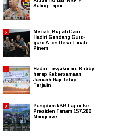
Aipda HG dan AKP F
Saling Lapor
Meriah, Bupati Dairi
Hadiri Gendang Guro-
guro Aron Desa Tanah
Pinem
Hadiri Tasyakuran, Bobby
harap Kebersamaan
Jamaah Haji Tetap
Terjalin
Pangdam I/BB Lapor ke
Presiden Tanam 157.200
Mangrove