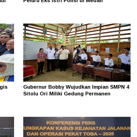
adi
Peluru Eks Istri Polisi di Medan
gis
Gubernur Bobby Wujudkan Impian SMPN 4
Sitolu Ori Miliki Gedung Permanen