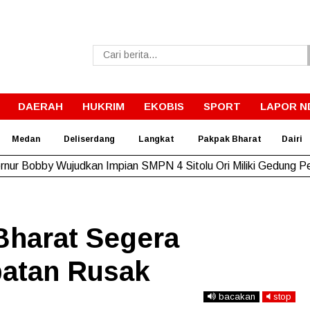
DAERAH
HUKRIM
EKOBIS
SPORT
LAPOR N
Medan
Deliserdang
Langkat
Pakpak Bharat
Dairi
rnur Bobby Wujudkan Impian SMPN 4 Sitolu Ori Miliki Gedung 
Bharat Segera
batan Rusak
bacakan
stop