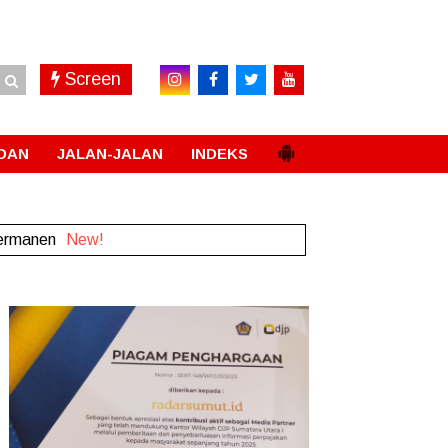
Screen
DAN
JALAN-JALAN
INDEKS
Permanen
New!