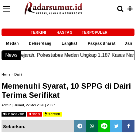
-->
TERKINI
HASTAG
TERPOPULER
Medan
Deliserdang
Langkat
Pakpak Bharat
Dairi
olrestabes Medan Ungkap 1.187 Kasus Narkoba dalam 300 Har
News
Home
»
Dairi
Memenuhi Syarat, 10 SPPG di Dairi
Terima Serifikat
Admin | Jumat, 22 Mei 2026 | 23.27
bacakan
stop
screen
Sebarkan: