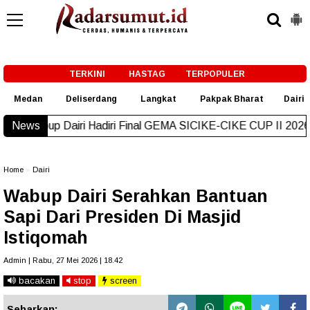
-->
TERKINI
HASTAG
TERPOPULER
Medan
Deliserdang
Langkat
Pakpak Bharat
Dairi
 Hadiri Final GEMA SICIKE-CIKE CUP II 2026, Ini Pesannya
News
N
Home
»
Dairi
Wabup Dairi Serahkan Bantuan
Sapi Dari Presiden Di Masjid
Istiqomah
Admin | Rabu, 27 Mei 2026 | 18.42
bacakan
stop
screen
Sebarkan: