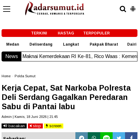
-->
TERKINI
HASTAG
TERPOPULER
Medan
Deliserdang
Langkat
Pakpak Bharat
Dairi
 Kemerdekaan RI Ke-81, Rico Waas : Kemerdekaan Harus Dira
News
Home
»
Polda Sumut
Kerja Cepat, Sat Narkoba Polresta
Deli Serdang Gagalkan Peredaran
Sabu di Pantai labu
Admin | Kamis, 18 Juni 2026 | 21.45
bacakan
stop
screen
Sebarkan: