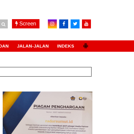
Screen
DAN
JALAN-JALAN
INDEKS
li
New!