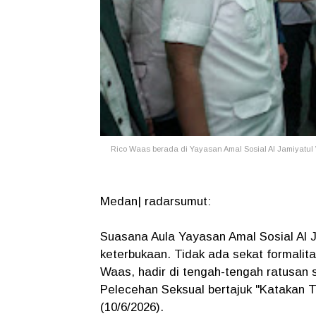
Rico Waas berada di Yayasan Amal Sosial Al Jamiyatul
Medan| radarsumut:
Suasana Aula Yayasan Amal Sosial Al 
keterbukaan. Tidak ada sekat formalit
Waas, hadir di tengah-tengah ratusan s
Pelecehan Seksual bertajuk "Katakan T
(10/6/2026).