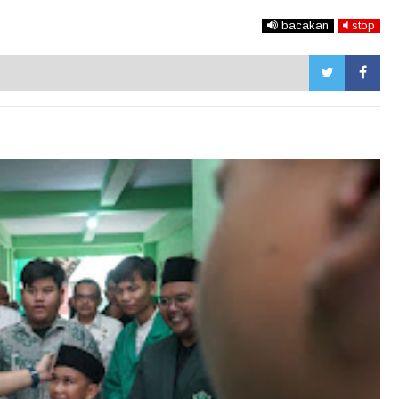
bacakan
stop