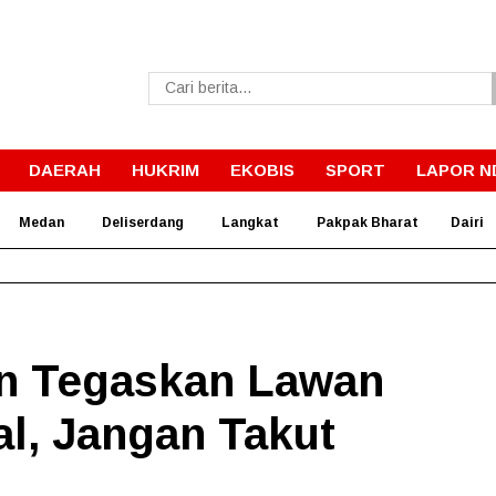
DAERAH
HUKRIM
EKOBIS
SPORT
LAPOR N
Medan
Deliserdang
Langkat
Pakpak Bharat
Dairi
Pemkab Dairi Rawat Jalan Jrs. Tanjung Beringin I–Barisan Nau
n Tegaskan Lawan
l, Jangan Takut