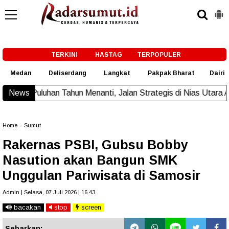
-->
TERKINI
HASTAG
TERPOPULER
Medan
Deliserdang
Langkat
Pakpak Bharat
Dairi
hun Menanti, Jalan Strategis di Nias Utara Akhirnya Diaspal E
News
Home
»
Sumut
Rakernas PSBI, Gubsu Bobby
Nasution akan Bangun SMK
Unggulan Pariwisata di Samosir
Admin | Selasa, 07 Juli 2026 | 16.43
bacakan
stop
screen
Sebarkan: