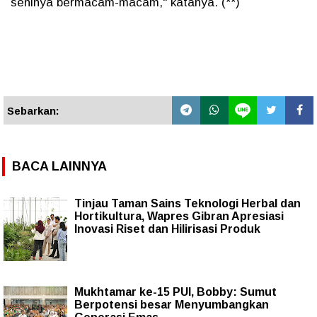
seninya bermacam-macam," katanya. (**)
Sebarkan:
BACA LAINNYA
Tinjau Taman Sains Teknologi Herbal dan
Hortikultura, Wapres Gibran Apresiasi
Inovasi Riset dan Hilirisasi Produk
Mukhtamar ke-15 PUI, Bobby: Sumut
Berpotensi besar Menyumbangkan