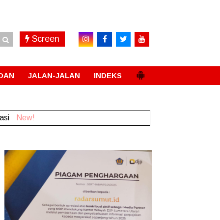
Screen
DAN
JALAN-JALAN
INDEKS
li
New!