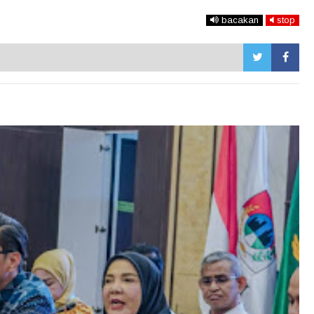
bacakan
stop