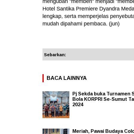
mengubah "memberi" menjadi "membe
Hotel Santika Premiere Dyandra Meda
lengkap, serta memperjelas penyebuta
mudah dipahami pembaca. (jun)
Sebarkan:
BACA LAINNYA
Pj Sekda buka Turnamen 
Bola KORPRI Se-Sumut T
2024
Meriah, Pawai Budaya Colo