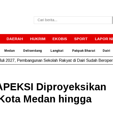
DAERAH
HUKRIM
EKOBIS
SPORT
LAPOR N
Medan
Deliserdang
Langkat
Pakpak Bharat
Dairi
Pemkab Dairi Rawat Jalan Jrs. Tanjung Beringin I–Barisan Nau
 APEKSI Diproyeksikan
Kota Medan hingga