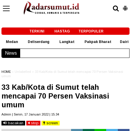
-->
TERKINI
HASTAG
TERPOPULER
Medan
Deliserdang
Langkat
Pakpak Bharat
Dairi
News
Bobby Nasution Siapkan Beasiswa Perkuat SDM Kesehata
HOME
» Unlabelled » 33 Kab/Kota di Sumut telah mencapai 70 Persen Vaksinasi
umum
33 Kab/Kota di Sumut telah
mencapai 70 Persen Vaksinasi
umum
Admin | Senin, 17 Januari 2022 | 15.34
bacakan
stop
screen