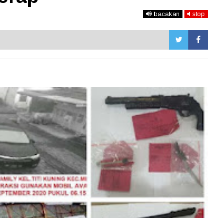
bacakan
stop