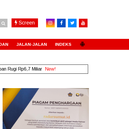
Screen
DAN
JALAN-JALAN
INDEKS
an Rugi Rp6,7 Miliar
New!