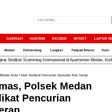
DAERAH
HUKRIM
EKOBIS
SPORT
LAPOR N
Medan
Deliserdang
Langkat
Pakpak Bharat
Dairi
kar Sindikat Scamming Internasional di Apartemen Medan, Korb
Medan Kota Ciduk Sindikat Pencurian Spesialis Ban Serap
mas, Polsek Medan
ikat Pencurian
erap