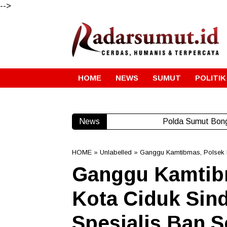
-->
HOME
NEWS
SUMUT
POLITIK
News
Polda Sumut Bong
HOME
» Unlabelled » Ganggu Kamtibmas, Polsek 
Ganggu Kamtib
Kota Ciduk Sind
Spesialis Ban S