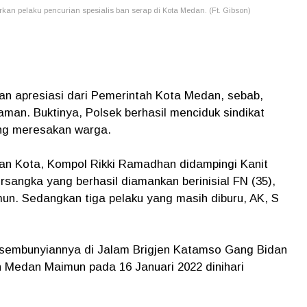
n pelaku pencurian spesialis ban serap di Kota Medan. (Ft. Gibson)
 apresiasi dari Pemerintah Kota Medan, sebab,
an. Buktinya, Polsek berhasil menciduk sindikat
yang meresakan warga.
n Kota, Kompol Rikki Ramadhan didampingi Kanit
sangka yang berhasil diamankan berinisial FN (35),
un. Sedangkan tiga pelaku yang masih diburu, AK, S
rsembunyiannya di Jalam Brigjen Katamso Gang Bidan
 Medan Maimun pada 16 Januari 2022 dinihari