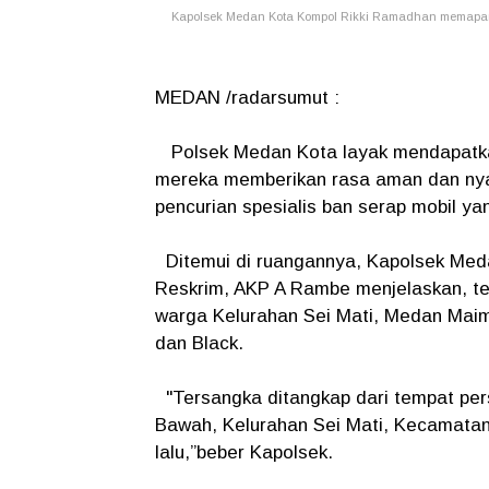
Kapolsek Medan Kota Kompol Rikki Ramadhan memaparka
MEDAN /radarsumut :
Polsek Medan Kota layak mendapatkan
mereka memberikan rasa aman dan nyam
pencurian spesialis ban serap mobil 
Ditemui di ruangannya, Kapolsek Meda
Reskrim, AKP A Rambe menjelaskan, ter
warga Kelurahan Sei Mati, Medan Maim
dan Black.
"Tersangka ditangkap dari tempat pe
Bawah, Kelurahan Sei Mati, Kecamatan
lalu,”beber Kapolsek.