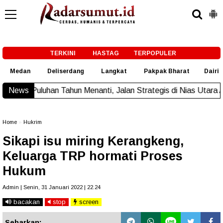
-->
TERKINI
HASTAG
TERPOPULER
Medan
Deliserdang
Langkat
Pakpak Bharat
Dairi
ahun Menanti, Jalan Strategis di Nias Utara Akhirnya Diaspal E
News
Home
»
Hukrim
Sikapi isu miring Kerangkeng,
Keluarga TRP hormati Proses
Hukum
Admin | Senin, 31 Januari 2022 | 22.24
bacakan
stop
screen
Sebarkan: