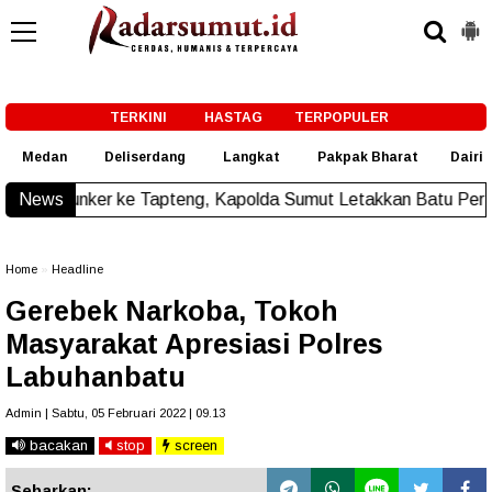
-->
TERKINI
HASTAG
TERPOPULER
Medan
Deliserdang
Langkat
Pakpak Bharat
Dairi
 Tapteng, Kapolda Sumut Letakkan Batu Pertama Pembanguna
News
Home
»
Headline
Gerebek Narkoba, Tokoh
Masyarakat Apresiasi Polres
Labuhanbatu
Admin | Sabtu, 05 Februari 2022 | 09.13
bacakan
stop
screen
Sebarkan: