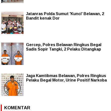
Jatanras Polda Sumut 'Kunci' Belawan, 2
Bandit kenak Dor
Gercep, Polres Belawan Ringkus Begal
Sadis Sopir Tangki, 2 Pelaku Ditangkap
Jaga Kamtibmas Belawan, Polres Ringkus
Pelaku Begal Motor, Urine Positif Narkoba
KOMENTAR