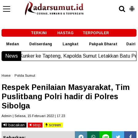
-->
TERKINI
HASTAG
TERPOPULER
Medan
Deliserdang
Langkat
Pakpak Bharat
Dairi
ke Tapteng, Kapolda Sumut Letakkan Batu Pertama Pembangu
News
Home
»
Polda Sumut
Respek Penilaian Masyarakat, Tim
Puslitbang Polri hadir di Polres
Sibolga
Admin | Selasa, 15 Februari 2022 | 17.23
bacakan
stop
screen
Sebarkan: