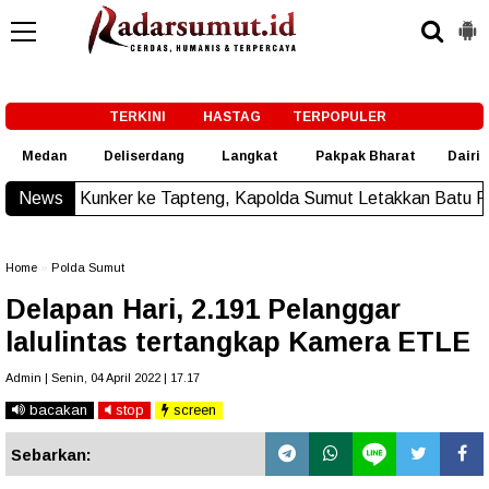
-->
TERKINI
HASTAG
TERPOPULER
Medan
Deliserdang
Langkat
Pakpak Bharat
Dairi
 ke Tapteng, Kapolda Sumut Letakkan Batu Pertama Pembang
News
Home
»
Polda Sumut
Delapan Hari, 2.191 Pelanggar
lalulintas tertangkap Kamera ETLE
Admin | Senin, 04 April 2022 | 17.17
bacakan
stop
screen
Sebarkan: