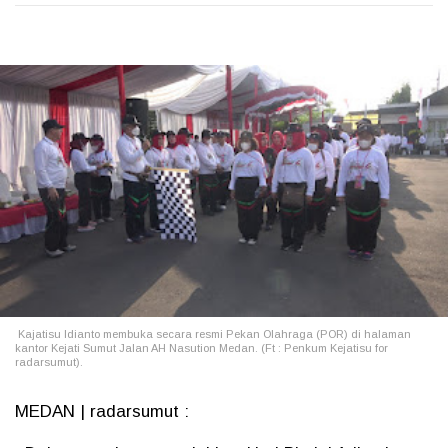
Kajatisu Idianto membuka secara resmi Pekan Olahraga (POR) di halaman
kantor Kejati Sumut Jalan AH Nasution Medan. (Ft : Penkum Kejatisu for
radarsumut).
MEDAN | radarsumut :