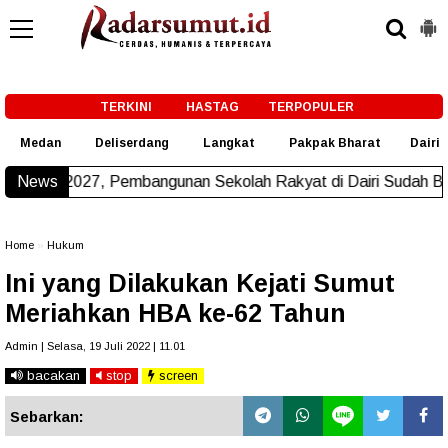
-->
TERKINI
HASTAG
TERPOPULER
Medan
Deliserdang
Langkat
Pakpak Bharat
Dairi
Pembangunan Sekolah Rakyat di Dairi Sudah Beroperasi
News
New!
Home
»
Hukum
Ini yang Dilakukan Kejati Sumut
Meriahkan HBA ke-62 Tahun
Admin | Selasa, 19 Juli 2022 | 11.01
bacakan
stop
screen
Sebarkan: