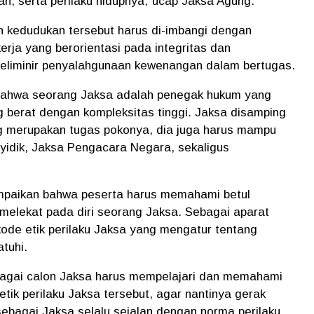
an, serta perilaku hidupnya,"ucap Jaksa Agung.
kedudukan tersebut harus di-imbangi dengan
kerja yang berorientasi pada integritas dan
eliminir penyalahgunaan kewenangan dalam bertugas.
 bahwa seorang Jaksa adalah penegak hukum yang
 berat dengan kompleksitas tinggi. Jaksa disamping
g merupakan tugas pokonya, dia juga harus mampu
idik, Jaksa Pengacara Negara, sekaligus
.
paikan bahwa peserta harus memahami betul
melekat pada diri seorang Jaksa. Sebagai aparat
ode etik perilaku Jaksa yang mengatur tentang
atuhi.
ebagai calon Jaksa harus mempelajari dan memahami
tik perilaku Jaksa tersebut, agar nantinya gerak
 sebagai Jaksa selalu sejalan dengan norma perilaku