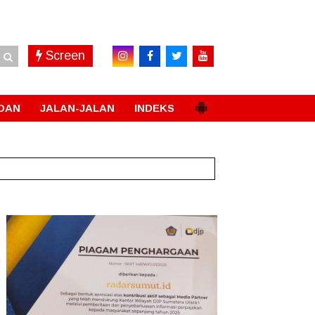
Screen
DAN
JALAN-JALAN
INDEKS
t Peningkatan Pelayanan Primer
New!