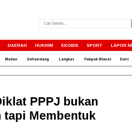
DAERAH
HUKRIM
EKOBIS
SPORT
LAPOR N
Medan
Deliserdang
Langkat
Pakpak Bharat
Dairi
, Rico Waas : Kemerdekaan Harus Dirasakan Masyarakat Lewa
Diklat PPPJ bukan
h tapi Membentuk