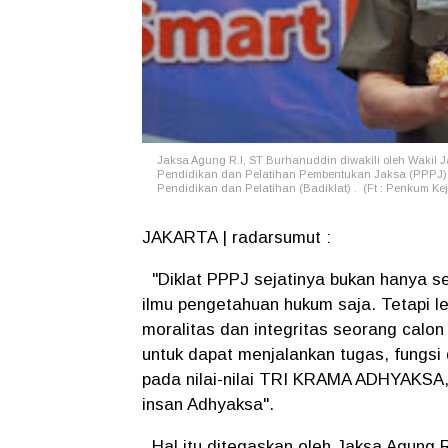
Jaksa Agung R.I, ST Burhanuddin diwakili oleh Wakil
Pendidikan dan Pelatihan Pembentukan Jaksa (PPPJ) A
Pendidikan dan Pelatihan (Badiklat) . (Ft : Penkum Kej
JAKARTA | radarsumut :
"Diklat PPPJ sejatinya bukan hanya se
ilmu pengetahuan hukum saja. Tetapi le
moralitas dan integritas seorang calo
untuk dapat menjalankan tugas, fungs
pada nilai-nilai TRI KRAMA ADHYAKSA, 
insan Adhyaksa".
Hal itu ditegaskan oleh Jaksa Agung R.