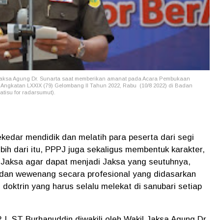
 Jaksa Agung Dr. Sunarta saat memberikan amanat pada Acara Pembukaan
ngkatan LXXIX (79) Gelombang II Tahun 2022, Rabu (10/8 2022) di Badan
atisu for radarsumut).
kedar mendidik dan melatih para peserta dari segi
bih dari itu, PPPJ juga sekaligus membentuk karakter,
n Jaksa agar dapat menjadi Jaksa yang seutuhnya,
i dan wewenang secara profesional yang didasarkan
doktrin yang harus selalu melekat di sanubari setiap
I, ST Burhanuddin diwakili oleh Wakil Jaksa Agung Dr.