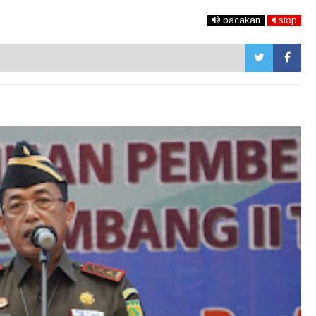
bacakan
stop