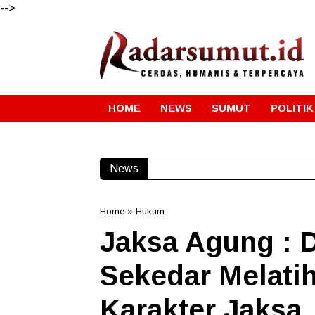
-->
HOME
NEWS
SUMUT
POLITIK
News
Maknai Kemerdekaan RI Ke-81
Home
»
Hukum
Jaksa Agung : 
Sekedar Melati
Karakter Jaksa