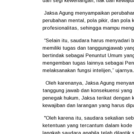
dari segi kewenangan, hak dan kewajib
Jaksa Agung menyampaikan perubahan 
perubahan mental, pola pikir, dan pola 
profesionalitas, sehingga mampu meng
“Selain itu, saudara harus menyadari
memiliki tugas dan tanggungjawab yang
bertindak sebagai Penuntut Umum yan
mengemban tugas lainnya sebagai Peny
melaksanakan fungsi intelijen,” ujarnya
Oleh karenanya, Jaksa Agung menyam
tanggung jawab dan konsekuensi yang 
penegak hukum, Jaksa terikat dengan k
kewajiban dan larangan yang harus dip
"Oleh karena itu, saudara sekalian s
ketentuan yang tercantum dalam kode e
langkah saudara apabila telah dilantik