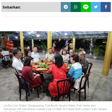
Sebarkan:
Lio Bin Lim /Robin Simatupang, Pak Amrin Susilo Halim, Pak Salim dan
Keluarga LIM meriahkan malam Cap Go Meh di Pantai Bali Lestari, Kab. Sergai.