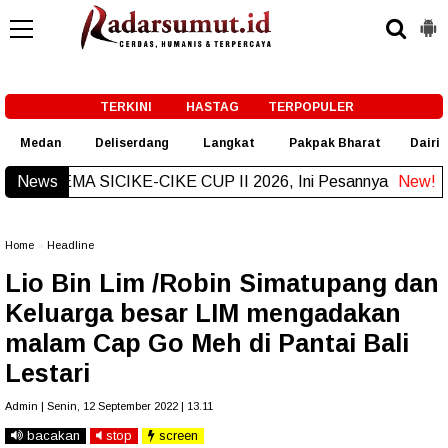
-->
TERKINI
HASTAG
TERPOPULER
Medan
Deliserdang
Langkat
Pakpak Bharat
Dairi
News
iri Final GEMA SICIKE-CIKE CUP II 2026, Ini Pesannya
New!
Home
»
Headline
Lio Bin Lim /Robin Simatupang dan
Keluarga besar LIM mengadakan
malam Cap Go Meh di Pantai Bali
Lestari
Admin | Senin, 12 September 2022 | 13.11
bacakan
stop
screen