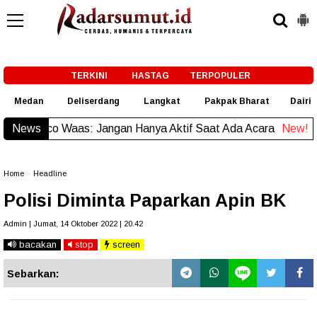
-->
TERKINI
HASTAG
TERPOPULER
Medan
Deliserdang
Langkat
Pakpak Bharat
Dairi
News
Raja Sahnan Simatupang Raih Juara 2 di MBW Inter
Home
»
Headline
Polisi Diminta Paparkan Apin BK
Admin | Jumat, 14 Oktober 2022 | 20.42
bacakan
stop
screen
Sebarkan: