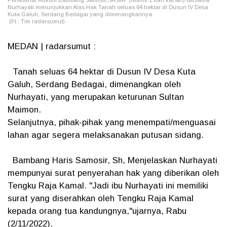
Penasehat Hukum Bambang Samosir,SH,MH (Nomor 2 dari kanan) bersama
Nurhayati menunjukkan Alas Hak Tanah seluas 64 hektar di Dusun IV Desa
Kuta Galuh, Serdang Bedagai yang dimenangkannya.
(Ft : Tim radarsumut)
MEDAN | radarsumut :
Tanah seluas 64 hektar di Dusun IV Desa Kuta
Galuh, Serdang Bedagai, dimenangkan oleh
Nurhayati, yang merupakan keturunan Sultan
Maimon.
Selanjutnya, pihak-pihak yang menempati/menguasai
lahan agar segera melaksanakan putusan sidang.
Bambang Haris Samosir, Sh, Menjelaskan Nurhayati
mempunyai surat penyerahan hak yang diberikan oleh
Tengku Raja Kamal. "Jadi ibu Nurhayati ini memiliki
surat yang diserahkan oleh Tengku Raja Kamal
kepada orang tua kandungnya,"ujarnya, Rabu
(2/11/2022).