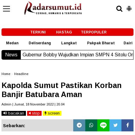
-->
TERKINI
HASTAG
TERPOPULER
Medan
Deliserdang
Langkat
Pakpak Bharat
Dairi
nur Bobby Wujudkan Impian SMPN 4 Sitolu Ori Miliki Gedung P
News
Home
»
Headline
Kapolda Sumut Pastikan Korban
Banjir Batubara Aman
Admin | Jumat, 18 November 2022 | 20.04
bacakan
stop
screen
Sebarkan: