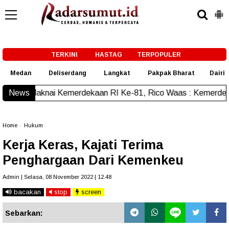
-->
TERKINI
HASTAG
TERPOPULER
Medan
Deliserdang
Langkat
Pakpak Bharat
Dairi
emerdekaan RI Ke-81, Rico Waas : Kemerdekaan Harus Dirasa
News
Home
»
Hukum
Kerja Keras, Kajati Terima
Penghargaan Dari Kemenkeu
Admin | Selasa, 08 November 2022 | 12.48
bacakan
stop
screen
Sebarkan: