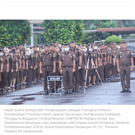
Kejati Sumut memperoleh Penghargaan sebagai Peringkat Pertama
Berdasarkan Penilaian Hasil Laporan Keuangan Unit Akuntasi Pembantu
Pengguna Anggaran Tingkat Wilayah (UAPPA-W) Kategori Besar dari
Kementerian Keuangan dan diserahkan oleh Kepala Kanwil Direktorat Jenderal
Perbendaharaan (DJPb) Sumut Kementerian Keuangan RI. (Ft : Penkum
Kejatisu for radarsumut).