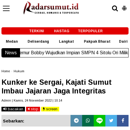
-->
TERKINI
HASTAG
TERPOPULER
Medan
Deliserdang
Langkat
Pakpak Bharat
Dairi
by Wujudkan Impian SMPN 4 Sitolu Ori Miliki Gedung Permanen
News
Home
»
Hukum
Kunker ke Sergai, Kajati Sumut
Imbau Jajaran Jaga Integritas
Admin | Kamis, 24 November 2022 | 10.14
bacakan
stop
screen
Sebarkan: