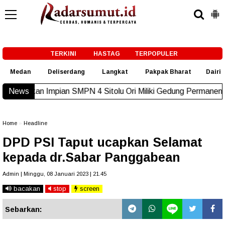
-->
TERKINI
HASTAG
TERPOPULER
Medan
Deliserdang
Langkat
Pakpak Bharat
Dairi
kan Impian SMPN 4 Sitolu Ori Miliki Gedung Permanen
News
New!
Home
»
Headline
DPD PSI Taput ucapkan Selamat
kepada dr.Sabar Panggabean
Admin | Minggu, 08 Januari 2023 | 21.45
bacakan
stop
screen
Sebarkan: