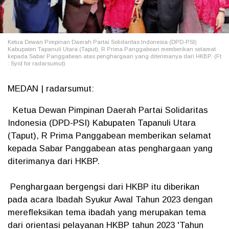
Ketua Dewan Pimpinan Daerah Partai Solidaritas Indonesia (DPD-PSI)
Kabupaten Tapanuli Utara (Taput), R Prima Panggabean memberikan selamat
kepada Sabar Panggabean atas penghargaan yang diterimanya dari HKBP. (Ft
: Syid for radarsumut)
MEDAN | radarsumut:
Ketua Dewan Pimpinan Daerah Partai Solidaritas
Indonesia (DPD-PSI) Kabupaten Tapanuli Utara
(Taput), R Prima Panggabean memberikan selamat
kepada Sabar Panggabean atas penghargaan yang
diterimanya dari HKBP.
Penghargaan bergengsi dari HKBP itu diberikan
pada acara Ibadah Syukur Awal Tahun 2023 dengan
merefleksikan tema ibadah yang merupakan tema
dari orientasi pelayanan HKBP tahun 2023 'Tahun