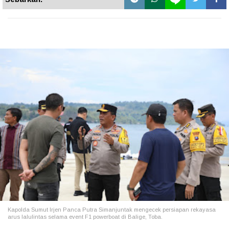
Kapolda Sumut Irjen Panca Putra Simanjuntak mengecek persiapan rekayasa
arus lalulintas selama event F1 powerboat di Balige, Toba.