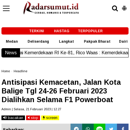
-->
TERKINI
HASTAG
TERPOPULER
Medan
Deliserdang
Langkat
Pakpak Bharat
Dairi
ekaan RI Ke-81, Rico Waas : Kemerdekaan Harus Dirasakan M
News
Home
»
Headline
Antisipasi Kemacetan, Jalan Kota
Balige Tgl 24-26 Februari 2023
Dialihkan Selama F1 Powerboat
Admin | Selasa, 21 Februari 2023 | 12.27
bacakan
stop
screen
Sebarkan: